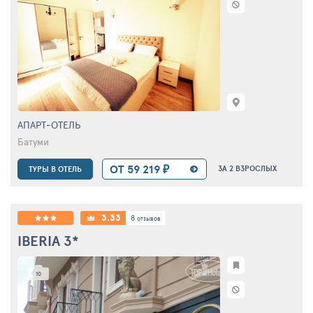
АПАРТ-ОТЕЛЬ
Батуми
ОТ 59 219 ₽
ЗА 2 ВЗРОСЛЫХ
ТУРЫ В ОТЕЛЬ
3.33
8
отзывов
IBERIA
3*
10