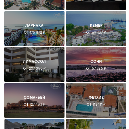
ЛАРНАКА
КЕМЕР
ОТ 175 872 ₽
ОТ 69 137 ₽
ЛИМАССОЛ
СОЧИ
ОТ 207 050 ₽
ОТ 57 785 ₽
СОМА-БЕЙ
ФЕТХИЕ
ОТ 127 463 ₽
ОТ 112 111 ₽