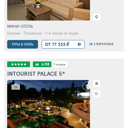
МИНИ-ОТЕЛЬ
Батуми • Пляжный • 1-я линия от моря
ОТ 77 333 ₽
ЗА 2 ВЗРОСЛЫХ
ТУРЫ В ОТЕЛЬ
4.58
7
отзывов
INTOURIST PALACE
5*
24