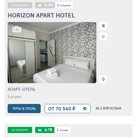
0.00
0
NO CATEGORY
отзывов
HORIZON APART HOTEL
6
АПАРТ-ОТЕЛЬ
Батуми
ОТ 70 540 ₽
ЗА 2 ВЗРОСЛЫХ
ТУРЫ В ОТЕЛЬ
4.75
3
NO CATEGORY
отзыва