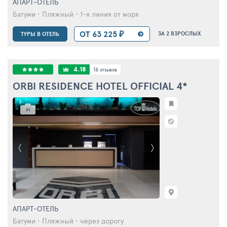
АПАРТ-ОТЕЛЬ
Батуми • Пляжный • 1-я линия от моря
ОТ 63 225 ₽
ЗА 2 ВЗРОСЛЫХ
ТУРЫ В ОТЕЛЬ
4.18
16
отзывов
ORBI RESIDENCE HOTEL OFFICIAL
4*
91
АПАРТ-ОТЕЛЬ
Батуми • Пляжный • через дорогу