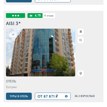
4.75
4
отзыва
AISI
3*
48
ОТЕЛЬ
Батуми
ОТ 87 871 ₽
ЗА 2 ВЗРОСЛЫХ
ТУРЫ В ОТЕЛЬ