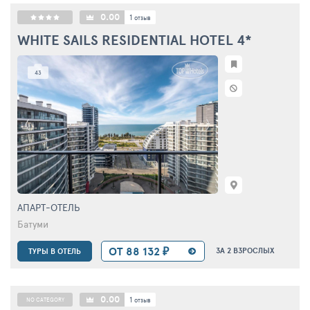
0.00
1
отзыв
WHITE SAILS RESIDENTIAL HOTEL
4*
43
АПАРТ-ОТЕЛЬ
Батуми
ОТ 88 132 ₽
ЗА 2 ВЗРОСЛЫХ
ТУРЫ В ОТЕЛЬ
0.00
1
NO CATEGORY
отзыв