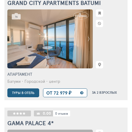
GRAND CITY APARTMENTS BATUMI
76
АПАРТАМЕНТ
Батуми • Городской • центр
ОТ 72 979 ₽
ЗА 2 ВЗРОСЛЫХ
ТУРЫ В ОТЕЛЬ
0.00
0
отзывов
GAMA PALACE
4*