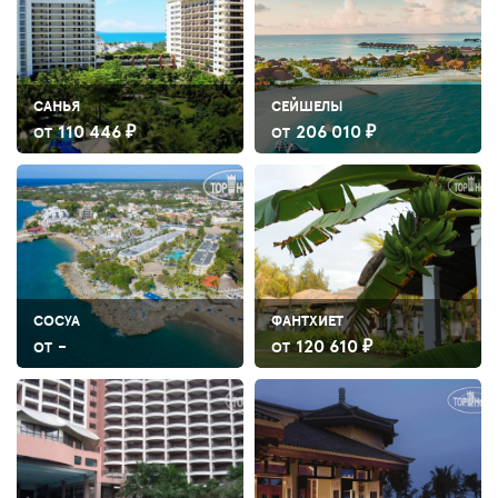
САНЬЯ
СЕЙШЕЛЫ
110 446 ₽
206 010 ₽
ОТ
ОТ
СОСУА
ФАНТХИЕТ
-
120 610 ₽
ОТ
ОТ