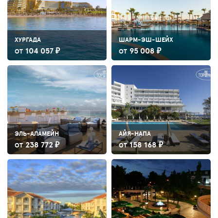
ХУРГАДА
ШАРМ-ЭШ-ШЕЙХ
104 057 ₽
95 008 ₽
ОТ
ОТ
ЭЛЬ-АЛАМЕЙН
АЙЯ-НАПА
238 772 ₽
158 168 ₽
ОТ
ОТ