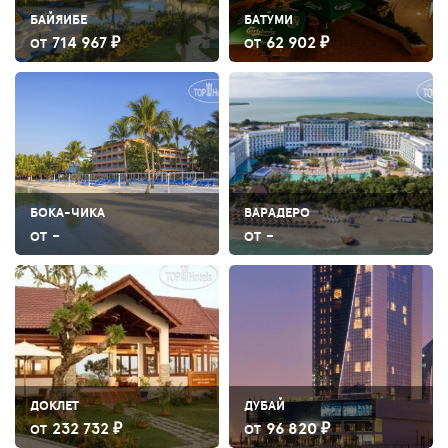
БАЙЯИБЕ
БАТУМИ
714 967 ₽
62 902 ₽
ОТ
ОТ
БОКА-ЧИКА
ВАРАДЕРО
-
-
ОТ
ОТ
ДОКЛЕТ
ДУБАЙ
232 732 ₽
96 820 ₽
ОТ
ОТ