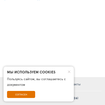
МЫ ИСПОЛЬЗУЕМ COOKIES
Пользуясь сайтом, вы соглашаетесь с
Правовая информация
Поддержка
Контакты
документом
СОГЛАСЕН
© Платформа «ТурСайт Про» в.5.2.0 (2003 - 2026)